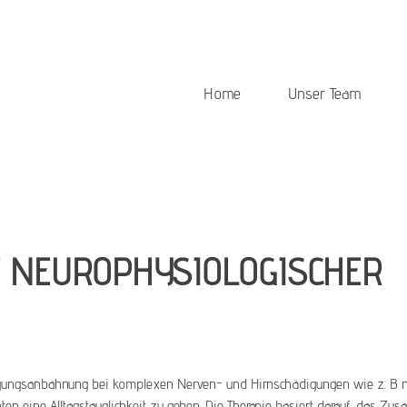
Home
Unser Team
 NEUROPHYSIOLOGISCHER
egungsanbahnung bei komplexen Nerven- und Hirnschädigungen wie z. B 
ten eine Alltagstauglichkeit zu geben. Die Therapie basiert darauf, das Z